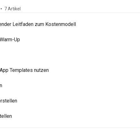
7 Artikel
ender Leitfaden zum Kostenmodell
 Warm-Up
sApp Templates nutzen
n
rstellen
ellen