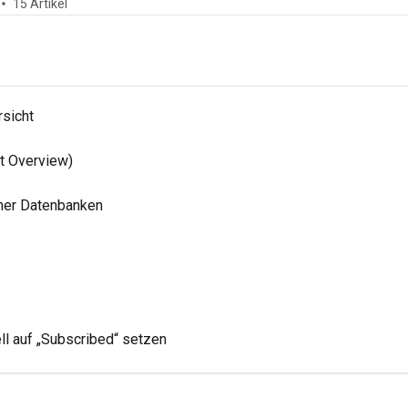
15 Artikel
sicht
t Overview)
lner Datenbanken
ll auf „Subscribed“ setzen